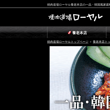
焼肉道場ローヤル養老本店の一品・韓国風家庭
養老本店
焼肉道場ローヤルトップページ
＞
養老本店ト