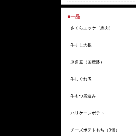
■一品
さくらユッケ（馬肉）
牛すじ大根
豚角煮（国産豚）
牛しぐれ煮
牛もつ煮込み
ハリケーンポテト
チーズポテトもち（3個）