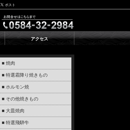
アクセス
■ 焼肉
■ 特選霜降り焼きもの
■ ホルモン焼
■ その他焼きもの
■ 大皿焼肉
■ 特選飛騨牛