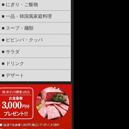
■ にぎり・ご飯物
■ 一品・韓国風家庭料理
■ スープ・麺類
■ ビビンバ・クッパ
■ サラダ
■ ドリンク
■ デザート