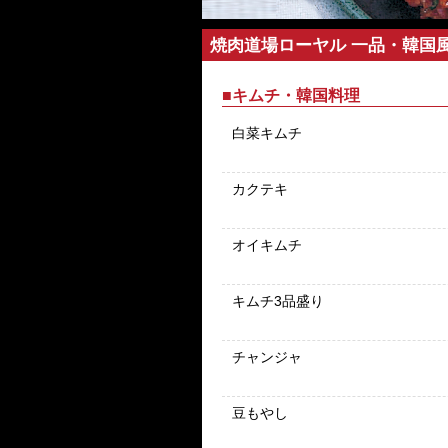
焼肉道場ローヤル 一品・韓国
■キムチ・韓国料理
白菜キムチ
カクテキ
オイキムチ
キムチ3品盛り
チャンジャ
豆もやし