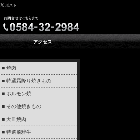
アクセス
■ 焼肉
■ 特選霜降り焼きもの
■ ホルモン焼
■ その他焼きもの
■ 大皿焼肉
■ 特選飛騨牛