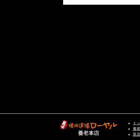
ト
養
黒