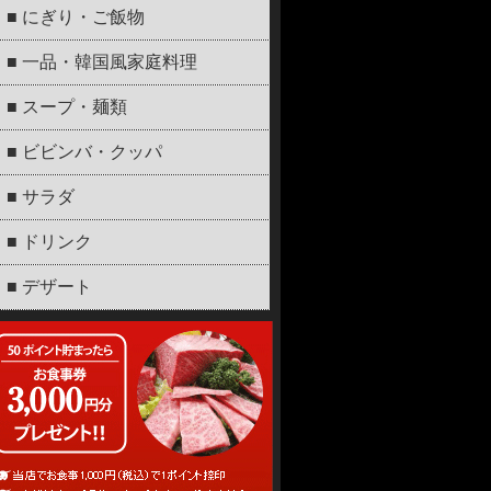
■ にぎり・ご飯物
■ 一品・韓国風家庭料理
■ スープ・麺類
■ ビビンバ・クッパ
■ サラダ
■ ドリンク
■ デザート